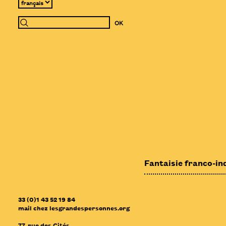
Fantaisie franco-ind
33 (0)1 43 52 19 84
mail
chez
lesgrandespersonnes.org
77, rue des Cités